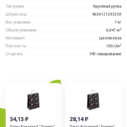
Тип ручки
Кручёная ручка
Штрих-код
4630121295359
Вес упаковки
7 кг
3
Объём упаковки
0,047 м
Материал
Целлюлоза
2
Плотность
100 г/м
Отделка
УФ-лакирование
34,13
28,14
Пакет бумажный "Домики"
Пакет бумажный "Домики"