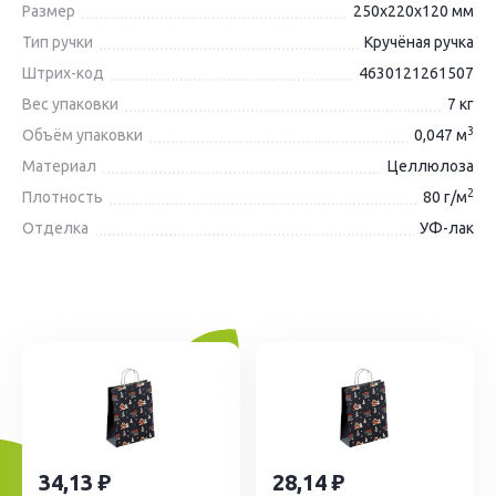
Размер
250х220х120 мм
Тип ручки
Кручёная ручка
Штрих-код
4630121261507
Вес упаковки
7 кг
3
Объём упаковки
0,047 м
Материал
Целлюлоза
2
Плотность
80 г/м
Отделка
УФ-лак
34,13
28,14