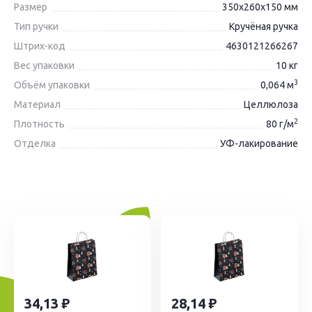
Размер
350х260х150 мм
Тип ручки
Кручёная ручка
Штрих-код
4630121266267
Вес упаковки
10 кг
3
Объём упаковки
0,064 м
Материал
Целлюлоза
2
Плотность
80 г/м
Отделка
УФ-лакирование
34,13
28,14