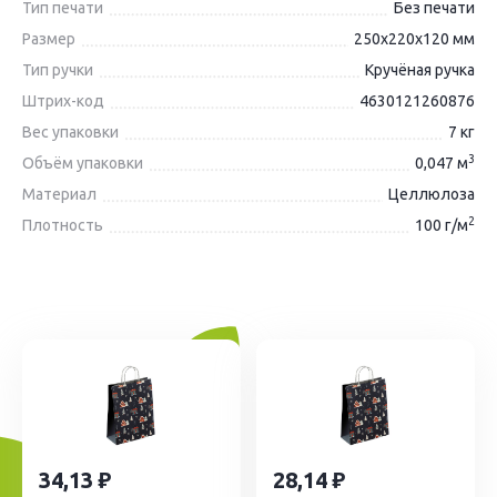
Тип печати
Без печати
Размер
250х220х120 мм
Тип ручки
Кручёная ручка
Штрих-код
4630121260876
Вес упаковки
7 кг
3
Объём упаковки
0,047 м
Материал
Целлюлоза
2
Плотность
100 г/м
34,13
28,14