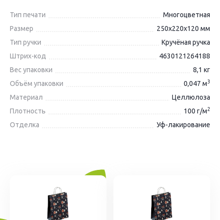
Тип печати
Многоцветная
Размер
250х220х120 мм
Тип ручки
Кручёная ручка
Штрих-код
4630121264188
Вес упаковки
8,1 кг
3
Объём упаковки
0,047 м
Материал
Целлюлоза
2
Плотность
100 г/м
Отделка
Уф-лакирование